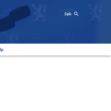
Søk
lp