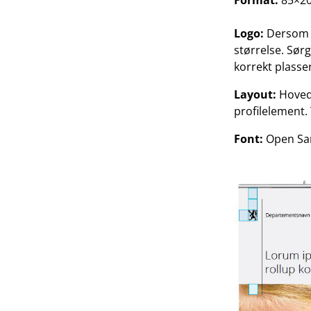
Format:
85×20
Logo:
Dersom se
størrelse. Sør
korrekt plasse
Layout:
Hovedf
profilelement. 
Font:
Open Sans