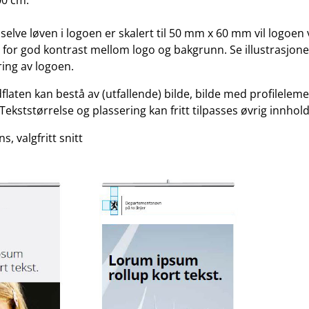
0 cm.
lve løven i logoen er skalert til 50 mm x 60 mm vil logoen 
g for god kontrast mellom logo og bakgrunn. Se illustrasjon
ring av logoen.
laten kan bestå av (utfallende) bilde, bilde med profileleme
Tekststørrelse og plassering kan fritt tilpasses øvrig innhold
, valgfritt snitt