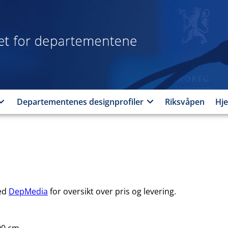
Designprogrammet
for
departementene
Departementenes designprofiler
Riksvåpen
Hje
med
DepMedia
for oversikt over pris og levering.