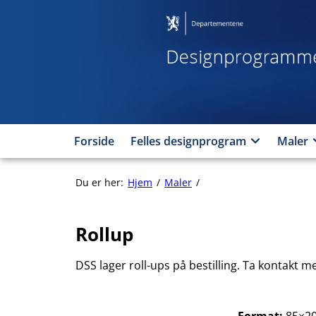
Hopp
til
innhold
Forside
Felles designprogram
Maler
Rollup
Du er her:
Hjem
Maler
Rollup
Rollup
DSS lager roll-ups på bestilling. Ta kontakt 