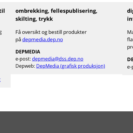
il
ombrekking, fellespublisering,
di
skilting, trykk
in
g
Få oversikt og bestill produkter
Ma
på
depmedia.dep.no
fl
pr
DEPMEDIA
e-post:
depmedia@dss.dep.no
D
Depweb:
DepMedia (grafisk produksjon)
e-
g