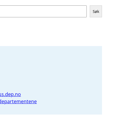
Søk
ss.dep.no
 departementene