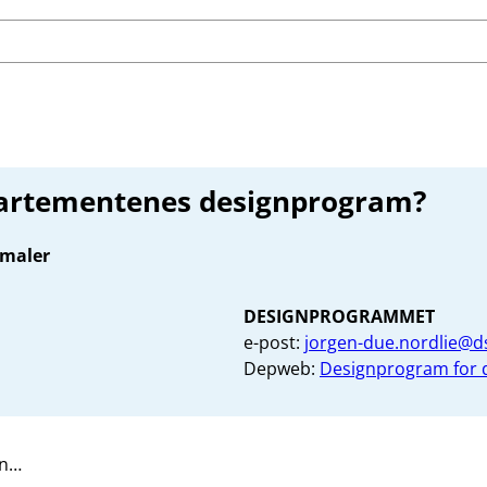
artementenes designprogram?
 maler
DESIGNPROGRAMMET
e-post:
jorgen-due.nordlie@d
Depweb:
Designprogram for
en…