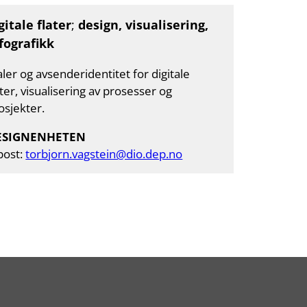
gitale flater
;
design, visualisering,
fografikk
ler og avsenderidentitet for digitale
ater, visualisering av prosesser og
osjekter.
ESIGNENHETEN
post:
torbjorn.vagstein@dio.dep.no