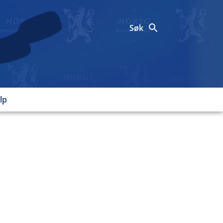
Søk
lp