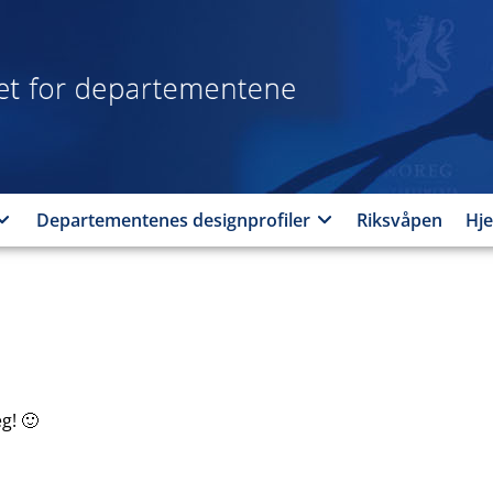
Designprogrammet
for
departementene
Departementenes designprofiler
Riksvåpen
Hje
g! 🙂