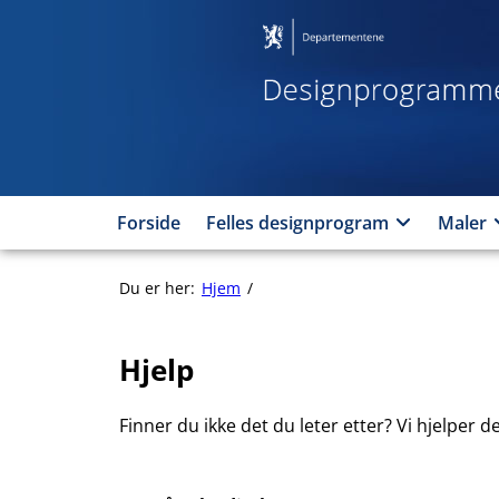
Hopp
til
innhold
Forside
Felles designprogram
Maler
Hjelp
Du er her:
Hjem
Hjelp
Hjelp
Finner du ikke det du leter etter? Vi hjelper de