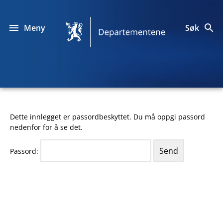
Hopp
til
innhold
Meny
Søk
Designprogrammet
for
departementene
Dette innlegget er passordbeskyttet. Du må oppgi passord
nedenfor for å se det.
Beskyttet:
Norwegian
Passord:
Ministry
of
Foreign
Affairs