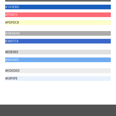
#1A5EBD
#FF6875
#FDFDC8
#ABABAB
#3867C8
#E0E0E0
#6EAAF0
#EDEDED
#E8F0FE