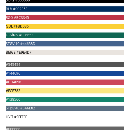
SORT #000000
BLÅ #002E5E
RØD #BC3345
GUL #FBD036
GRØNN #0F6653
STØV 10 #44638D
BEIGE #E9E4DF
#545454
#144696
#CD4658
#FCE782
#13856C
STØV 40 #5A6E82
HVIT #FFFFFF
#666666