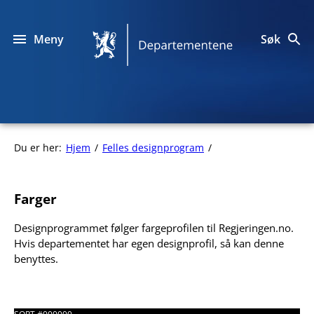
Hopp
til
innhold
Meny
Søk
Designprogrammet
for
departementene
Farger
Du er her:
Hjem
Felles designprogram
Farger
Farger
Designprogrammet følger fargeprofilen til Regjeringen.no.
Hvis departementet har egen designprofil, så kan denne
benyttes.